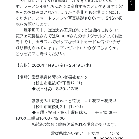
今回特におすすめの作品は、なりきり顔はめパネルで
す。ラーメン4種とあんみつに変身することができます！皆
さんのお好みはどれでしょうか？是非とも会場にてお試し
ください。スマートフォンで写真撮影もOKです。SNSで拡
散をお願いします。
展示期間中、ほほえみ工房ぱれっと道後内にあるコミ
花フェ花楽里さんではKonomiさんのオリジナルグッズも販
売中です。カラフルでポップなポストカードや缶バッチが
取り揃えられています。プレゼントにいかがでしょうか。
どうぞお立ち寄りください。
【会期】2026年1月9日(金)～2月19日(木)
【場所】愛媛県身体障がい者福祉センター
（松山市道後町2丁目12-11）
◆祝日休み 8:30～17:15
ほほえみ工房ぱれっと道後 コミ花フェ花楽里
（松山市道後町2丁目12-10）
◆日曜・祝日・第3土曜日休み 平日10:00～
16:00 土曜日10:00～15:00
※施設の都合で臨時休業される場合があります。
愛媛県障がい者アートサポートセンター