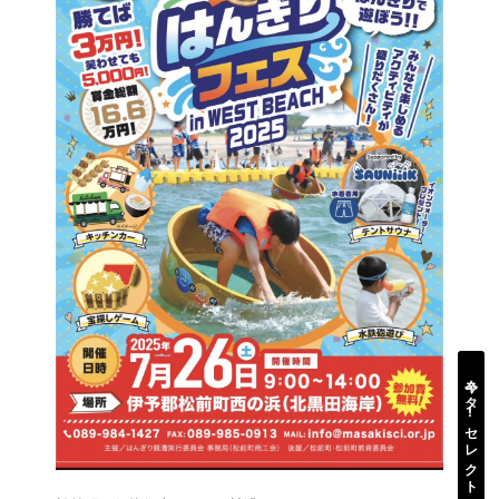
今ネタ
!
セレクト