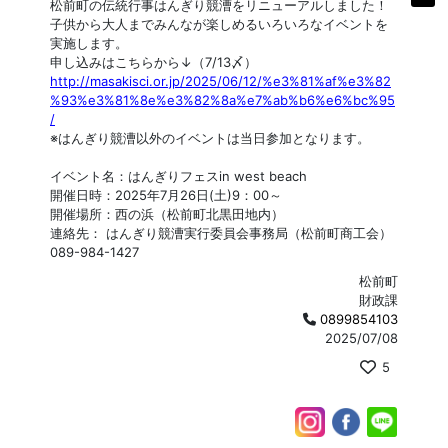
松前町の伝統行事はんぎり競漕をリニューアルしました！
子供から大人までみんなが楽しめるいろいろなイベントを
実施します。
申し込みはこちらから↓（7/13〆）
http://masakisci.or.jp/2025/06/12/%e3%81%af%e3%82
%93%e3%81%8e%e3%82%8a%e7%ab%b6%e6%bc%95
/
※はんぎり競漕以外のイベントは当日参加となります。
イベント名：はんぎりフェスin west beach
開催日時：2025年7月26日(土)9：00～
開催場所：西の浜（松前町北黒田地内）
連絡先： はんぎり競漕実行委員会事務局（松前町商工会）
089-984-1427
松前町
財政課
0899854103
2025/07/08
5