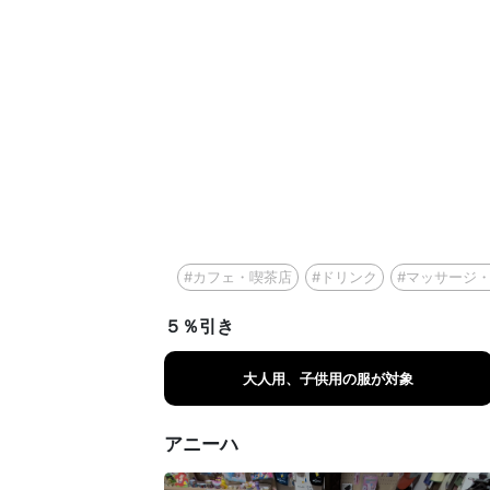
#カフェ・喫茶店
#ドリンク
#マッサージ
５％引き
大人用、子供用の服が対象
アニーハ