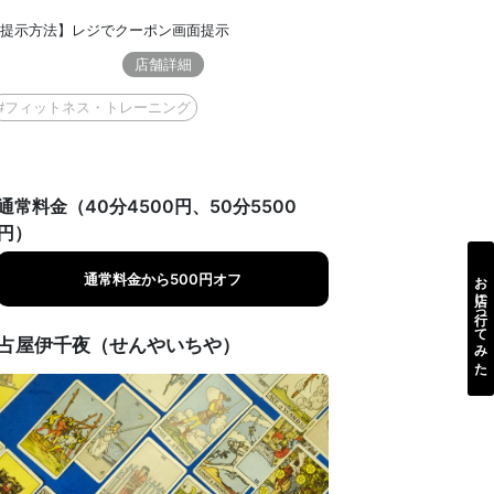
提示方法】レジでクーポン画面提示
店舗詳細
#フィットネス・トレーニング
通常料金（40分4500円、50分5500
円）
お店に行ってみた
通常料金から500円オフ
占屋伊千夜（せんやいちや）