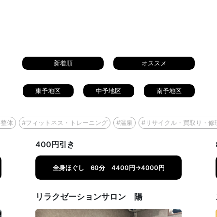
新着順
オススメ
東予地区
中予地区
南予地区
・整体
#フィットネス・トレーニング
#温泉
#リサイクル・買取り・修
400円引き
全身ほぐし 60分 4400円→4000円
リラクゼーションサロン 陽