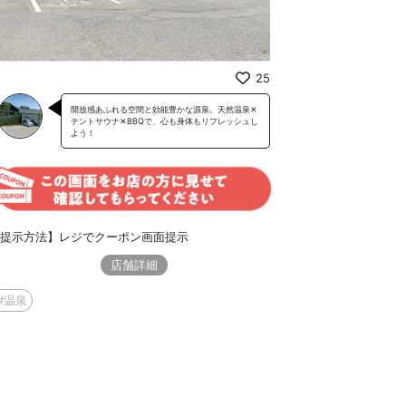
25
開放感あふれる空間と効能豊かな源泉。天然温泉✕
テントサウナ✕BBQで、心も身体もリフレッシュし
よう！
提示方法】レジでクーポン画面提示
店舗詳細
#温泉