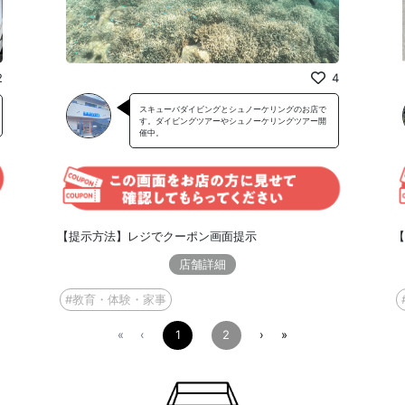
2
4
スキューバダイビングとシュノーケリングのお店で
す。ダイビングツアーやシュノーケリングツアー開
催中。
【提示方法】レジでクーポン画面提示
【
店舗詳細
#教育・体験・家事
1
2
«
‹
›
»