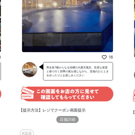
8
16
男女各7種からなる浴槽の大露天風呂。良質な泉質
と移り行く四季の風を感じながら、至福のひととき
をゆったりとお楽しみください
【提示方法】レジでクーポン画面提示
【
店舗詳細
#温泉