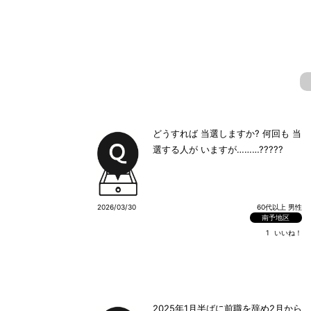
どうすれば 当選しますか? 何回も 当
選する人が いますが………?????
2026/03/30
60代以上 男性
南予地区
1
いいね！
2025年1月半ばに前職を辞め2月から