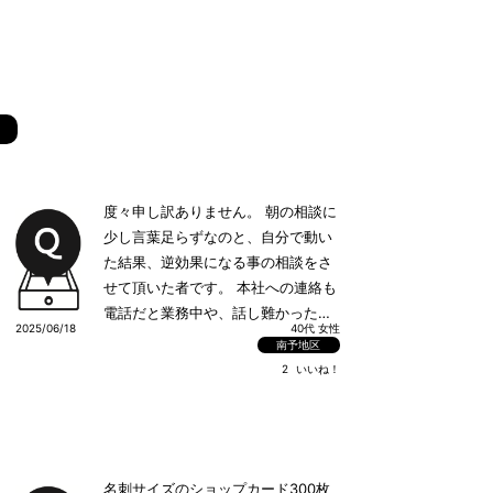
度々申し訳ありません。 朝の相談に
少し言葉足らずなのと、自分で動い
た結果、逆効果になる事の相談をさ
せて頂いた者です。 本社への連絡も
電話だと業務中や、話し難かったり
2025/06/18
40代 女性
する点もあり、今回は本社の経理担
南予地区
当者さん2名の名前だけを記入して
2
いいね！
売店店長へその日の業務終了後に本
社へ持参して頂きました。 翌日、朝
礼後に売店へ来て業務開始前に文書
で宛てたのが会社宛じゃなく私も個
名刺サイズのショップカード300枚
人名で差し出していた為、それが良