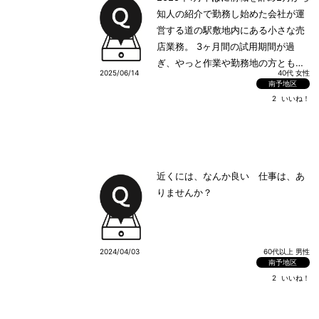
知人の紹介で勤務し始めた会社が運
営する道の駅敷地内にある小さな売
店業務。 3ヶ月間の試用期間が過
ぎ、やっと作業や勤務地の方ともコ
2025/06/14
40代 女性
ミニュケーションを取りながら自分
南予地区
なりに馴染めて来たと感じ始めてい
2
いいね！
ます。 それでも今尚、毎日辞めたい
気持ちを持ちながらも、なるべく長
く勤められたらと、その日その日で
モチベーションも変わります。 接客
近くには、なんか良い 仕事は、あ
業も含め、今までの経験も役立ちな
りませんか？
がら自己満足な日々で、指導に置い
ては先輩方の接客や作業を見ながら
覚えて欲しい。 又、接客も、ある先
輩からは私のする接客を丸暗記して
2024/04/03
60代以上 男性
接客してくれれば良い等、作業風景
南予地区
や接客も監視されながら仕事をして
2
いいね！
いる様で、笑顔で接客したいと思い
ながらも、作り笑顔も出ない日も未