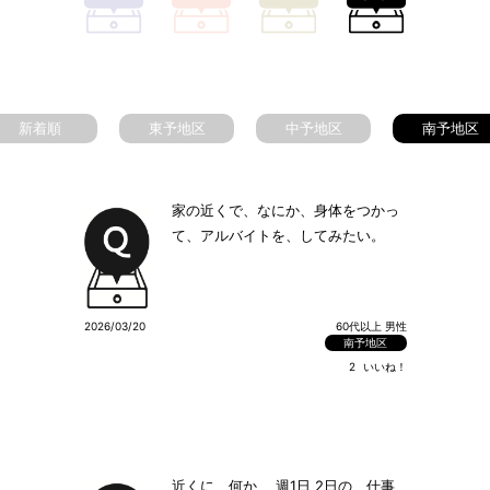
新着順
東予地区
中予地区
南予地区
家の近くで、なにか、身体をつかっ
て、アルバイトを、してみたい。
2026/03/20
60代以上 男性
南予地区
2
いいね！
近くに、何か 、週1日 2日の、仕事