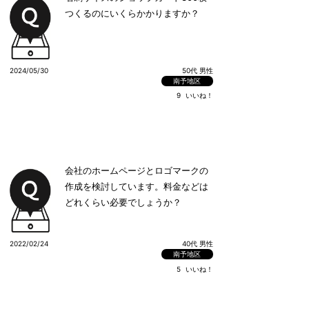
つくるのにいくらかかりますか？
くなかったのもある様でした。 1つ
勉強にはなったと思って、翌日は仕
事も休みだったので、先ず工場の課
長へ事情も説明し 後は差し出した文
2024/05/30
50代 男性
面も工場の課長も確認させて貰って
南予地区
から本社と相談します。 との事でし
9
いいね！
た。 ただ、今回私が本社担当者の個
人名で文書を出している居ない関係
なく、先ずは工場の課長へになって
たと思ったりします。 この様な事が
会社のホームページとロゴマークの
起きてしまうのも、ある程度の管理
作成を検討しています。料金などは
職からの指示があって上手く循環す
どれくらい必要でしょうか？
るのではないか？と思います。 自分
の事だから全部自分で伝達等をして
下さいと言うのも分からない事では
2022/02/24
40代 男性
ないですが、やはり不満も出て来ま
南予地区
す。 長々と沢山の相談すみません。
5
いいね！
回答もありがとうございます。