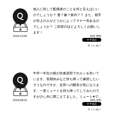
他人に対して配偶者のことを何と言えばいい
のでしょうか？ 妻？嫁？家内？？ また、相手
が目上の人がどうかによってマナー等あるの
でしょうか？ ご回答のほどよろしくお願いし
ます！
2024/12/08
30代 男性
中予地区
6
いいね！
中学一年生の娘が吹奏楽部でホルンを吹いて
います。長期休みなど持ち帰って練習したい
そうなのですが、近所への騒音が気になりま
す。一度ミュートを持ち帰ってしてみたので
すが少し外に聞こえてました。ミュート➕で
2024/09/20
30代 女性
なにかいいアイデアありませんか？ちなみに
中予地区
家は一軒家です。
2
いいね！