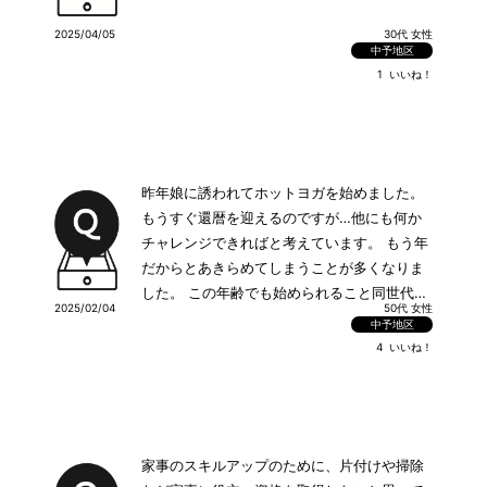
2025/04/05
30代 女性
中予地区
1
いいね！
昨年娘に誘われてホットヨガを始めました。
もうすぐ還暦を迎えるのですが…他にも何か
チャレンジできればと考えています。 もう年
だからとあきらめてしまうことが多くなりま
した。 この年齢でも始められること同世代の
2025/02/04
50代 女性
方が頑張ってることをおうかがいしたいで
中予地区
す。
4
いいね！
家事のスキルアップのために、片付けや掃除