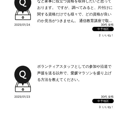
など家事に役立つ資格を取得したいと思って
おります。 ですが、調べてみると、片付けに
関する資格だけでも様々で、どの資格が良い
のか見当がつきません。 通信教育講座で取得
2025/01/24
30代 女性
できる、家事に役立つおすすめの資格を教え
中予地区
てください。
2
いいね！
ボランティアスタッフとしての参加や沿道で
声援を送る以外で、愛媛マラソンを盛り上げ
る方法を教えてください。
2025/01/23
30代 女性
中予地区
3
いいね！