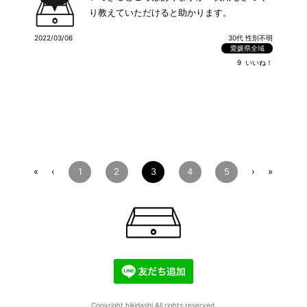
り教えていただけると助かります。
2022/03/06
30代 性別不明
愛媛県全域
9
いいね！
1
2
3
4
5
«
‹
›
»
Copyright hikidashi All rights reserved.