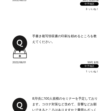
ます。
中予地区
3
いいね！
手書き複写領収書の印刷を頼めるところを教
えてください。
2022/06/01
50代 女性
中予地区
1
いいね！
8月頃に100人規模のセミナーを予定しており
ます。コロナ対策など含めて、音響などお願
いできるところはありますか？費用もざっく