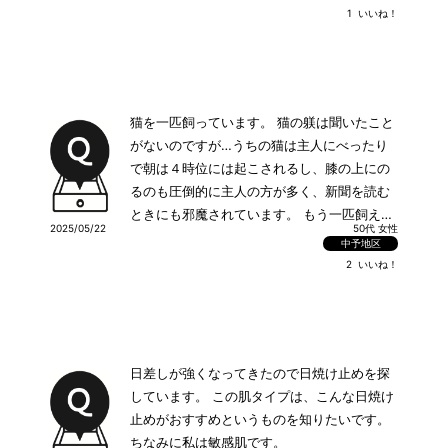
1
いいね！
猫を一匹飼っています。 猫の躾は聞いたこと
がないのですが…うちの猫は主人にべったり
で朝は４時位には起こされるし、膝の上にの
るのも圧倒的に主人の方が多く、新聞を読む
ときにも邪魔されています。 もう一匹飼えば
2025/05/22
50代 女性
遊び相手ができて良いのではと主人は思って
中予地区
るようなのですが…。 抜け代わりの時期は特
2
いいね！
に毛の量がすごくて掃除も大変です。主人が
かまいすぎるのも良くないのではと思うので
すが寂しがってるからもう一匹飼うとききま
せん。 解決策は他に無いでしょうか?
日差しが強くなってきたので日焼け止めを探
しています。 この肌タイプは、こんな日焼け
止めがおすすめというものを知りたいです。
ちなみに私は敏感肌です。