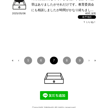
罪はありましたがそれだけです。教育委員会
にも相談しましたが時間がかなり経ちまし
2025/05/06
40代 女性
た。学校の実態をちゃんと公表してほしいで
南予地区
す。無駄な時間とお金を使いました。悲し
1
いいね！
い。相談できるところはありますか？
5
6
7
8
9
«
‹
›
»
Copyright hikidashi All rights reserved.